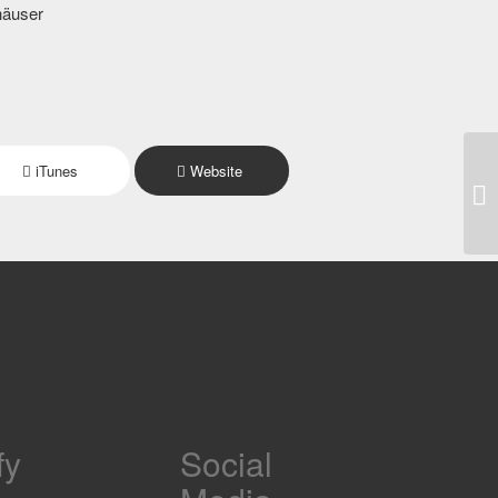
häuser
iTunes
Website
fy
Social