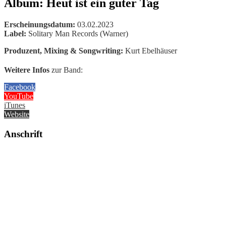
Album: Heut ist ein guter Tag
Erscheinungsdatum:
03.02.2023
Label:
Solitary Man Records (Warner)
Produzent, Mixing & Songwriting:
Kurt Ebelhäuser
Weitere Infos
zur Band:
Facebook
YouTube
iTunes
Website
Anschrift
TONSTUDIO 45
Professional Audio Recording Studio
blackmail GbR
Kurt & Carlos Ebelhäuser
Moselring 3
56068 Koblenz